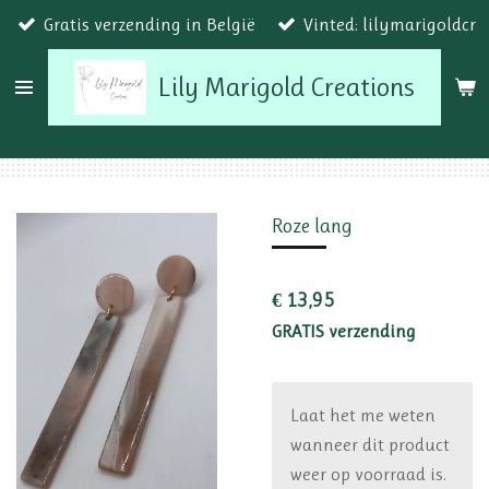
Gratis verzending in België
Vinted: lilymarigoldcr
Ga
direct
Lily Marigold Creations
naar
de
hoofdinhoud
Roze lang
€ 13,95
GRATIS verzending
Laat het me weten
wanneer dit product
weer op voorraad is.