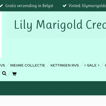
Gratis verzending in België
Vinted: lilymarigold
Lily Marigold Cre
RVS
NIEUWE COLLECTIE
KETTINGEN RVS
⚡️ SALE ⚡️