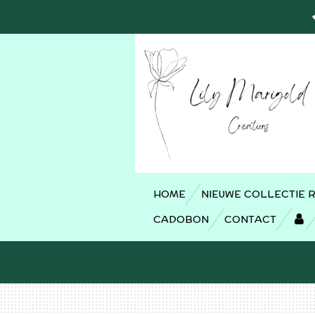
Ga
direct
naar
de
hoofdinhoud
HOME
NIEUWE COLLECTIE 
CADOBON
CONTACT