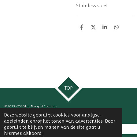
Stainless steel
D
D
S
D
e
e
h
e
l
e
a
l
e
l
r
e
n
e
n
TOP
© 2023 - 2026 Lily Marigold Creations
Powered by
JouwWeb
Deze website gebruikt cookies voor analyse-
doeleinden en/of het tonen van advertenties. Door
gebruik te blijven maken van de site gaat u
hiermee akkoord.