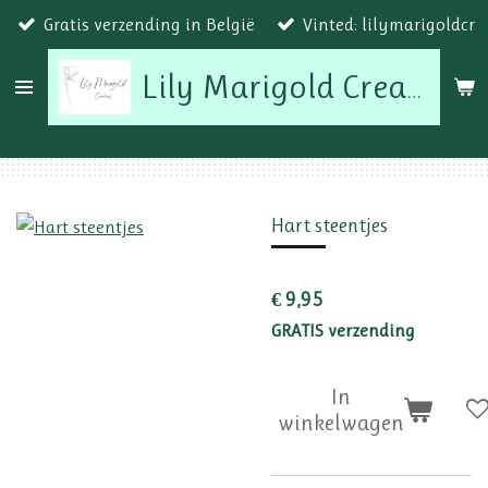
Gratis verzending in België
Vinted: lilymarigoldcr
Ga
direct
naar
Lily Marigold Creations
de
hoofdinhoud
Hart steentjes
€ 9,95
GRATIS verzending
In
winkelwagen