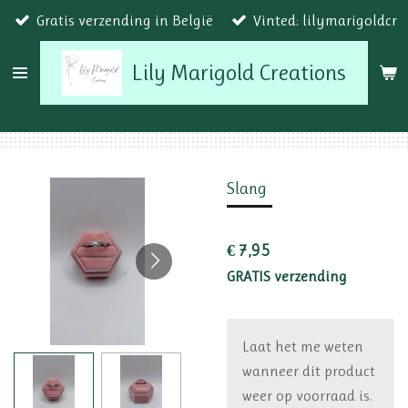
Gratis verzending in België
Vinted: lilymarigoldcr
Ga
direct
Lily Marigold Creations
naar
de
hoofdinhoud
Slang
€ 7,95
GRATIS verzending
Laat het me weten
wanneer dit product
weer op voorraad is.