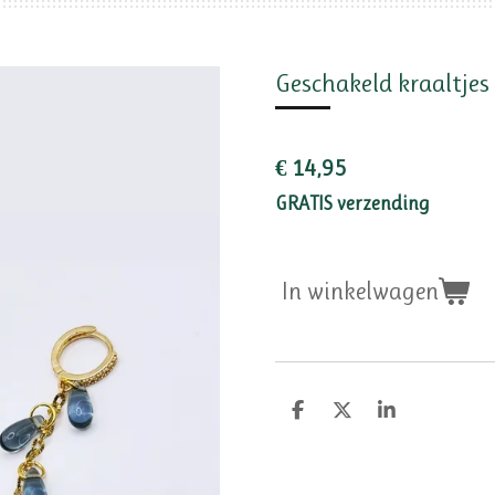
Geschakeld kraaltjes
€ 14,95
GRATIS verzending
In winkelwagen
D
D
S
e
e
h
l
e
a
e
l
r