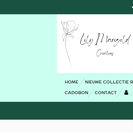
Ga
direct
naar
de
hoofdinhoud
HOME
NIEUWE COLLECTIE 
CADOBON
CONTACT