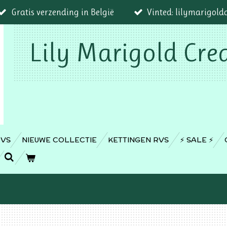
Gratis verzending in België
Vinted: lilymarigold
Lily Marigold Cre
RVS
NIEUWE COLLECTIE
KETTINGEN RVS
⚡️ SALE ⚡️