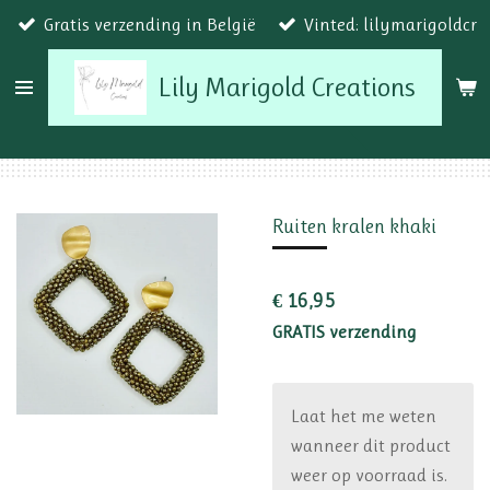
Gratis verzending in België
Vinted: lilymarigoldcr
Ga
direct
Lily Marigold Creations
naar
de
hoofdinhoud
Ruiten kralen khaki
€ 16,95
GRATIS verzending
Laat het me weten
wanneer dit product
weer op voorraad is.