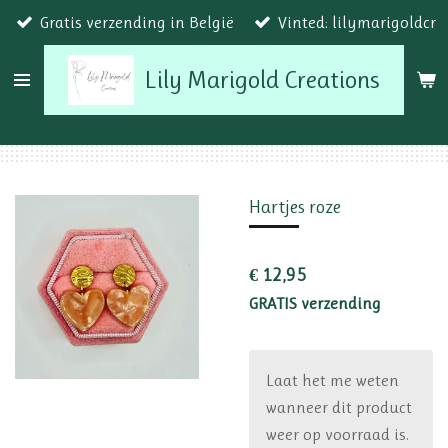
Gratis verzending in België
Vinted: lilymarigoldcr
Ga
direct
Lily Marigold Creations
naar
de
hoofdinhoud
Hartjes roze
€ 12,95
GRATIS verzending
Laat het me weten
wanneer dit product
weer op voorraad is.