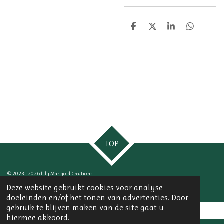
D
D
S
D
e
e
h
e
l
e
a
l
e
l
r
e
n
e
n
TOP
© 2023 - 2026 Lily Marigold Creations
Powered by
JouwWeb
Deze website gebruikt cookies voor analyse-
doeleinden en/of het tonen van advertenties. Door
gebruik te blijven maken van de site gaat u
hiermee akkoord.