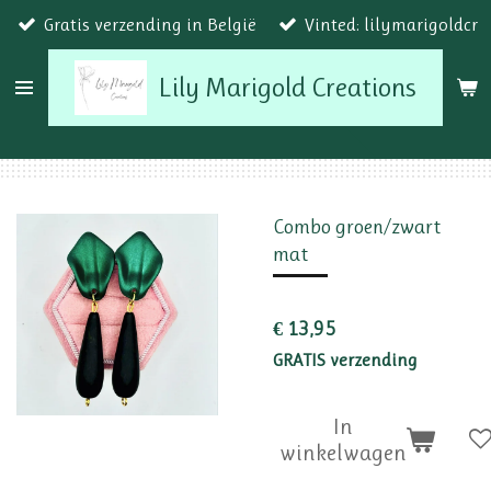
Gratis verzending in België
Vinted: lilymarigoldcr
Ga
direct
Lily Marigold Creations
naar
de
hoofdinhoud
Combo groen/zwart
mat
€ 13,95
GRATIS verzending
In
winkelwagen