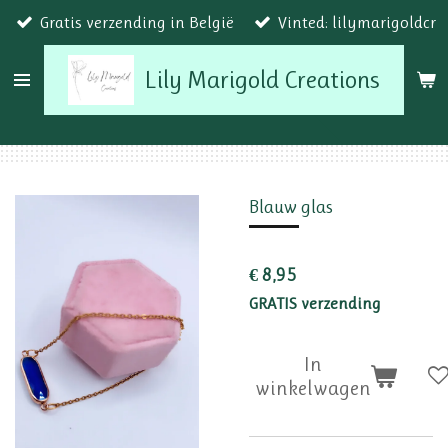
Gratis verzending in België
Vinted: lilymarigoldcr
Ga
direct
Lily Marigold Creations
naar
de
hoofdinhoud
Blauw glas
€ 8,95
GRATIS verzending
In
winkelwagen