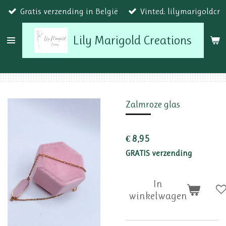
Gratis verzending in België
Vinted: lilymarigoldcr
Ga
direct
Lily Marigold Creations
naar
de
hoofdinhoud
Zalmroze glas
€ 8,95
GRATIS verzending
In
winkelwagen