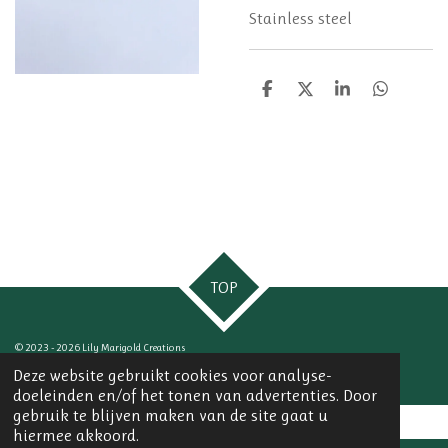
Stainless steel
D
D
S
D
e
e
h
e
l
e
a
l
e
l
r
e
n
e
n
TOP
© 2023 - 2026 Lily Marigold Creations
Powered by
JouwWeb
Deze website gebruikt cookies voor analyse-
doeleinden en/of het tonen van advertenties. Door
gebruik te blijven maken van de site gaat u
hiermee akkoord.