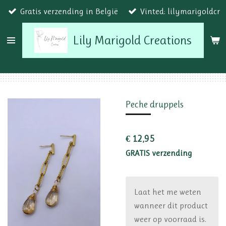
Gratis verzending in België
Vinted: lilymarigoldcr
Ga
direct
Lily Marigold Creations
naar
de
hoofdinhoud
Peche druppels
€ 12,95
GRATIS verzending
Laat het me weten
wanneer dit product
weer op voorraad is.