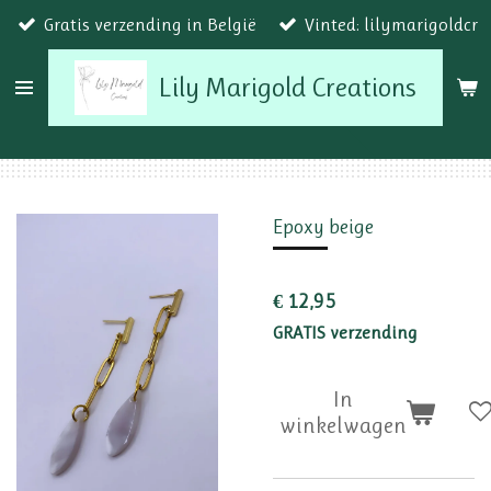
Gratis verzending in België
Vinted: lilymarigoldcr
Ga
direct
Lily Marigold Creations
naar
de
hoofdinhoud
Epoxy beige
€ 12,95
GRATIS verzending
In
winkelwagen