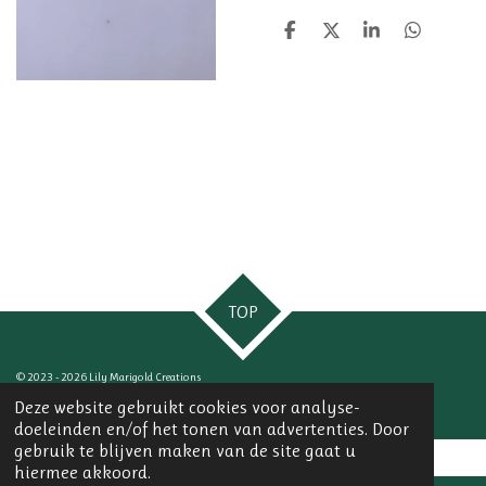
D
D
S
D
e
e
h
e
l
e
a
l
e
l
r
e
n
e
n
TOP
© 2023 - 2026 Lily Marigold Creations
Powered by
JouwWeb
Deze website gebruikt cookies voor analyse-
doeleinden en/of het tonen van advertenties. Door
gebruik te blijven maken van de site gaat u
hiermee akkoord.