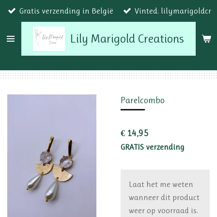
Gratis verzending in België
Vinted: lilymarigoldcr
Ga
direct
Lily Marigold Creations
naar
de
hoofdinhoud
Parelcombo
€ 14,95
GRATIS verzending
Laat het me weten
wanneer dit product
weer op voorraad is.