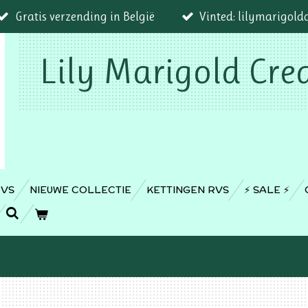
Gratis verzending in België
Vinted: lilymarigold
Lily Marigold Cre
RVS
NIEUWE COLLECTIE
KETTINGEN RVS
⚡️ SALE ⚡️