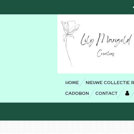
Ga
direct
naar
de
hoofdinhoud
HOME
NIEUWE COLLECTIE 
CADOBON
CONTACT