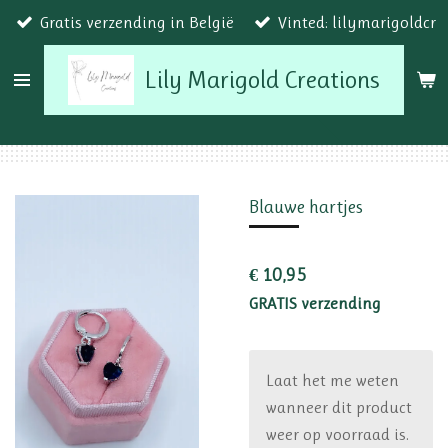
Gratis verzending in België
Vinted: lilymarigoldcr
Ga
direct
Lily Marigold Creations
naar
de
hoofdinhoud
Blauwe hartjes
€ 10,95
GRATIS verzending
Laat het me weten
wanneer dit product
weer op voorraad is.