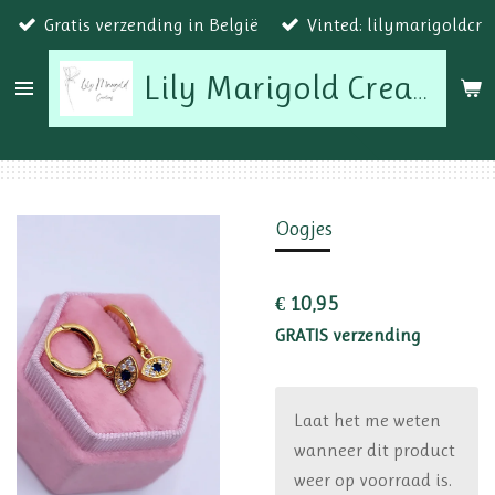
Gratis verzending in België
Vinted: lilymarigoldcr
Ga
direct
naar
Lily Marigold Creations
de
hoofdinhoud
Oogjes
€ 10,95
GRATIS verzending
Laat het me weten
wanneer dit product
weer op voorraad is.