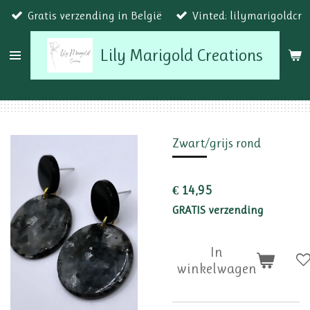
Gratis verzending in België
Vinted: lilymarigoldcr
Ga
direct
Lily Marigold Creations
naar
de
hoofdinhoud
Zwart/grijs rond
€ 14,95
GRATIS verzending
In
winkelwagen