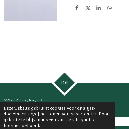
D
D
S
D
e
e
h
e
l
e
a
l
e
l
r
e
n
e
n
TOP
© 2023 - 2026 Lily Marigold Creations
Powered by
JouwWeb
Deze website gebruikt cookies voor analyse-
doeleinden en/of het tonen van advertenties. Door
gebruik te blijven maken van de site gaat u
hiermee akkoord.