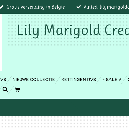
Gratis verzending in België
Vinted: lilymarigold
Lily Marigold Cre
RVS
NIEUWE COLLECTIE
KETTINGEN RVS
⚡️ SALE ⚡️