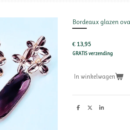
Bordeaux glazen ova
€ 13,95
GRATIS verzending
In winkelwagen
D
D
S
e
e
h
l
e
a
e
l
r