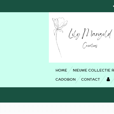
Ga
direct
naar
de
hoofdinhoud
HOME
NIEUWE COLLECTIE 
CADOBON
CONTACT