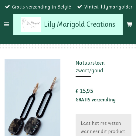
Gratis verzending in België
Vinted: lilymarigoldcr
Ga
direct
Lily Marigold Creations
naar
de
hoofdinhoud
Natuursteen
zwart/goud
€ 15,95
GRATIS verzending
Laat het me weten
wanneer dit product