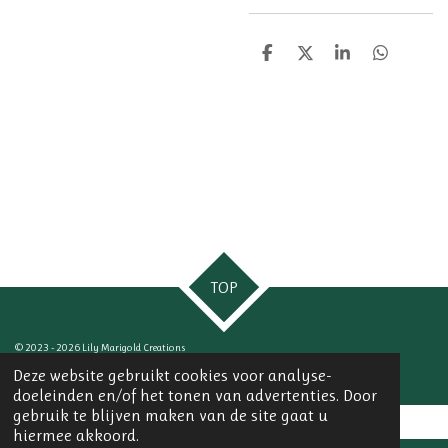
D
D
S
D
e
e
h
e
l
e
a
l
e
l
r
e
n
e
n
TOP
© 2023 - 2026 Lily Marigold Creations
Powered by
JouwWeb
Deze website gebruikt cookies voor analyse-
doeleinden en/of het tonen van advertenties. Door
gebruik te blijven maken van de site gaat u
hiermee akkoord.