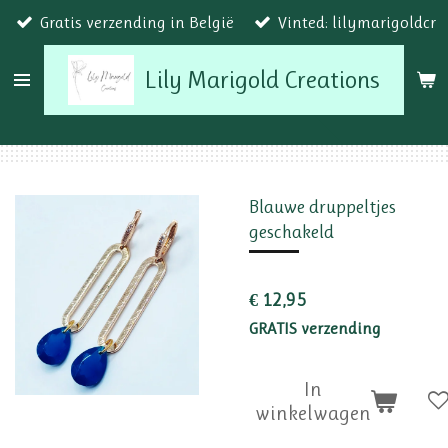
Gratis verzending in België
Vinted: lilymarigoldcr
Ga
direct
Lily Marigold Creations
naar
de
hoofdinhoud
Blauwe druppeltjes
geschakeld
€ 12,95
GRATIS verzending
In
winkelwagen