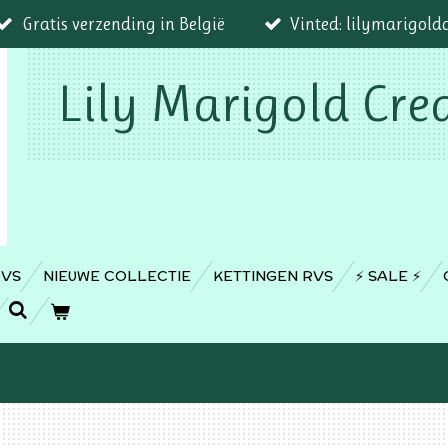
Gratis verzending in België
Vinted: lilymarigold
Lily Marigold Cre
RVS
NIEUWE COLLECTIE
KETTINGEN RVS
⚡️ SALE ⚡️