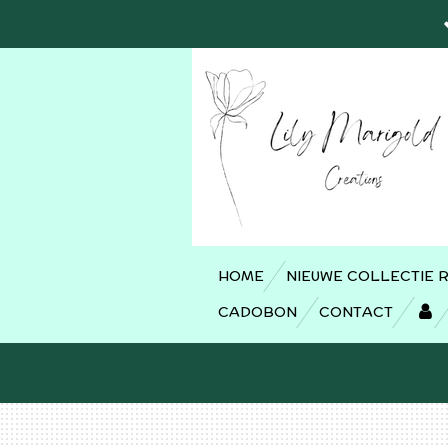
Ga
direct
naar
de
hoofdinhoud
HOME
NIEUWE COLLECTIE 
CADOBON
CONTACT