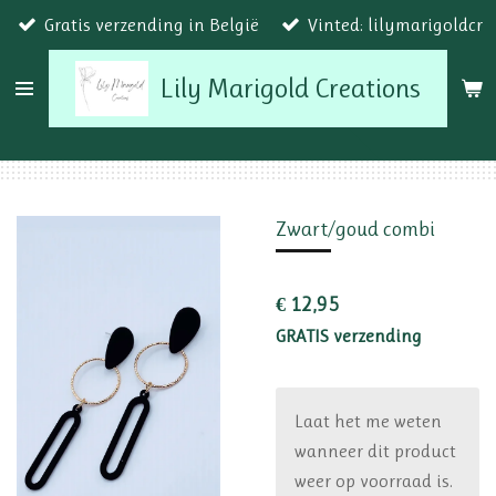
Gratis verzending in België
Vinted: lilymarigoldcr
Ga
direct
Lily Marigold Creations
naar
de
hoofdinhoud
Zwart/goud combi
€ 12,95
GRATIS verzending
Laat het me weten
wanneer dit product
weer op voorraad is.