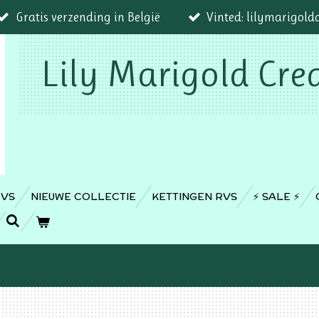
Gratis verzending in België
Vinted: lilymarigold
Lily Marigold Cre
RVS
NIEUWE COLLECTIE
KETTINGEN RVS
⚡️ SALE ⚡️