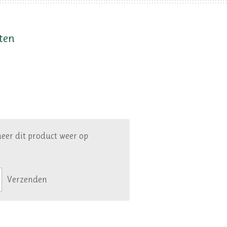
ten
eer dit product weer op
Verzenden