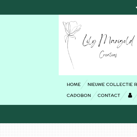
Ga
direct
naar
de
hoofdinhoud
HOME
NIEUWE COLLECTIE 
CADOBON
CONTACT