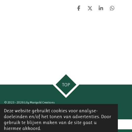
D
D
S
D
e
e
h
e
l
e
a
l
e
l
r
e
n
e
n
TOP
© 2023 - 2026 Lily Marigold Creations
Powered by
JouwWeb
Deze website gebruikt cookies voor analyse-
doeleinden en/of het tonen van advertenties. Door
gebruik te blijven maken van de site gaat u
hiermee akkoord.