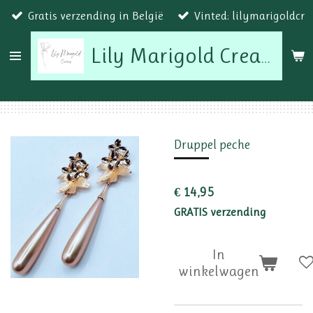
Gratis verzending in België
Vinted: lilymarigoldcr
Ga
direct
naar
Lily Marigold Creations
de
hoofdinhoud
Druppel peche
€ 14,95
GRATIS verzending
In
winkelwagen