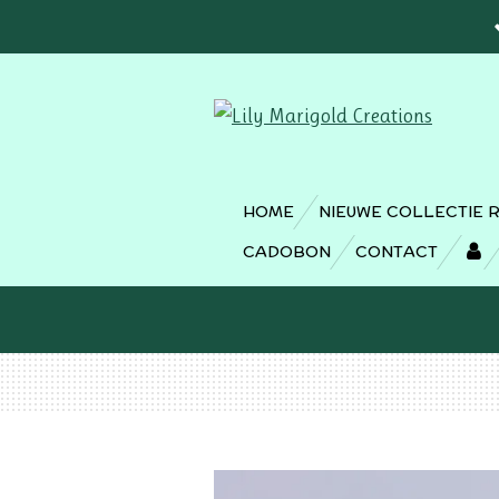
Ga
direct
naar
de
hoofdinhoud
HOME
NIEUWE COLLECTIE 
CADOBON
CONTACT