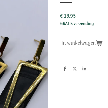
€ 13,95
GRATIS verzending
In winkelwagen
D
D
S
e
e
h
l
e
a
e
l
r
n
e