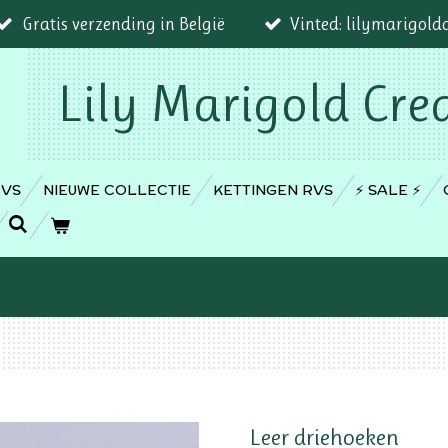
Gratis verzending in België
Vinted: lilymarigold
Lily Marigold Cre
RVS
NIEUWE COLLECTIE
KETTINGEN RVS
⚡️ SALE ⚡️
Leer driehoeken