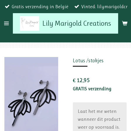
Gratis verzending in België
Vinted: lilymarigoldcr
Ga
direct
Lily Marigold Creations
naar
de
hoofdinhoud
Lotus /stokjes
€ 12,95
GRATIS verzending
Laat het me weten
wanneer dit product
weer op voorraad is.