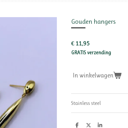
Gouden hangers
€ 11,95
GRATIS verzending
In winkelwagen
Stainless steel
D
D
S