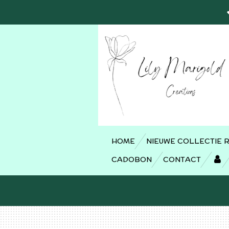
Ga
direct
naar
de
hoofdinhoud
HOME
NIEUWE COLLECTIE 
CADOBON
CONTACT