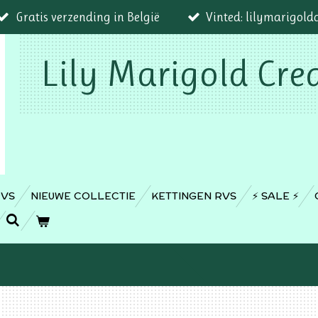
Gratis verzending in België
Vinted: lilymarigold
Lily Marigold Cre
RVS
NIEUWE COLLECTIE
KETTINGEN RVS
⚡️ SALE ⚡️