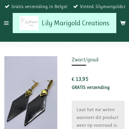
Gratis verzending in België
Vinted: lilymarigoldcr
Ga
direct
Lily Marigold Creations
naar
de
hoofdinhoud
Zwart/goud
€ 13,95
GRATIS verzending
Laat het me weten
wanneer dit product
weer op voorraad is.