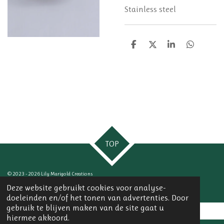
Stainless steel
D
D
S
D
e
e
h
e
l
e
a
l
e
l
r
e
n
e
n
TOP
© 2023 - 2026 Lily Marigold Creations
Powered by
JouwWeb
Deze website gebruikt cookies voor analyse-
doeleinden en/of het tonen van advertenties. Door
gebruik te blijven maken van de site gaat u
hiermee akkoord.