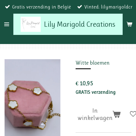
Gratis verzending in België
Vinted: lilymarigoldcr
Ga
direct
Lily Marigold Creations
naar
de
hoofdinhoud
Witte bloemen
€ 10,95
GRATIS verzending
In
winkelwagen