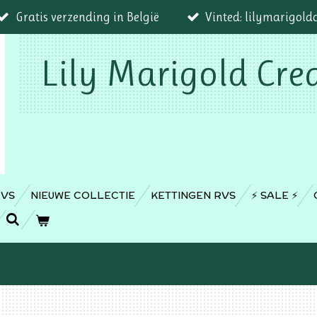
Gratis verzending in België
Vinted: lilymarigold
Lily Marigold Cre
RVS
NIEUWE COLLECTIE
KETTINGEN RVS
⚡️ SALE ⚡️