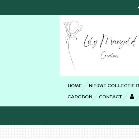
Ga
direct
naar
de
hoofdinhoud
HOME
NIEUWE COLLECTIE 
CADOBON
CONTACT