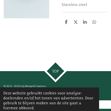
Stainless steel
D
D
S
D
e
e
h
e
l
e
a
l
e
l
r
e
n
e
n
TOP
© 2023 - 2026 Lily Marigold Creations
Powered by
JouwWeb
Deze website gebruikt cookies voor analyse-
doeleinden en/of het tonen van advertenties. Door
gebruik te blijven maken van de site gaat u
hiermee akkoord.