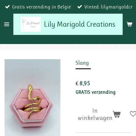
Gratis verzending in België
Vinted: lilymarigoldcr
Ga
direct
Lily Marigold Creations
naar
de
hoofdinhoud
Slang
€ 8,95
GRATIS verzending
In
winkelwagen