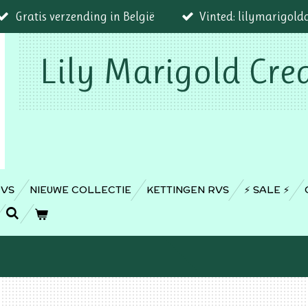
Gratis verzending in België
Vinted: lilymarigold
Lily Marigold Cre
RVS
NIEUWE COLLECTIE
KETTINGEN RVS
⚡️ SALE ⚡️