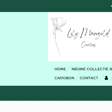
Ga
direct
naar
de
hoofdinhoud
HOME
NIEUWE COLLECTIE 
CADOBON
CONTACT