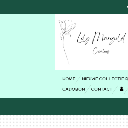
Ga
direct
naar
de
hoofdinhoud
HOME
NIEUWE COLLECTIE 
CADOBON
CONTACT