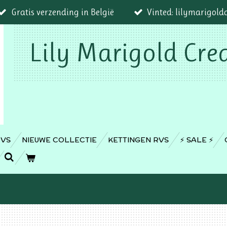
Gratis verzending in België
Vinted: lilymarigold
Lily Marigold Cre
RVS
NIEUWE COLLECTIE
KETTINGEN RVS
⚡️ SALE ⚡️