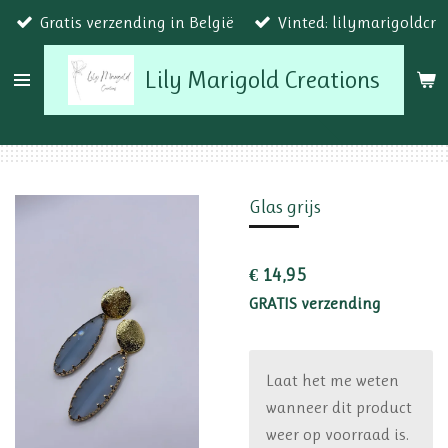
Gratis verzending in België
Vinted: lilymarigoldcr
Ga
direct
Lily Marigold Creations
naar
de
hoofdinhoud
Glas grijs
€ 14,95
GRATIS verzending
Laat het me weten
wanneer dit product
weer op voorraad is.