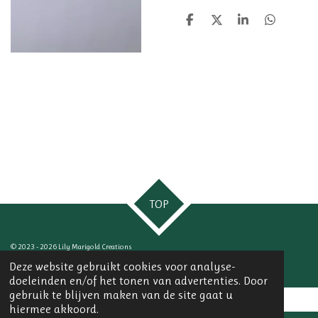
D
D
S
D
e
e
h
e
l
e
a
l
e
l
r
e
n
e
n
TOP
© 2023 - 2026 Lily Marigold Creations
Powered by
JouwWeb
Deze website gebruikt cookies voor analyse-
doeleinden en/of het tonen van advertenties. Door
gebruik te blijven maken van de site gaat u
hiermee akkoord.