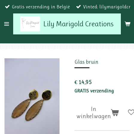
Gratis verzending in België
Vinted: lilymarigoldcr
Ga
direct
Lily Marigold Creations
naar
de
hoofdinhoud
Glas bruin
€ 14,95
GRATIS verzending
In
winkelwagen