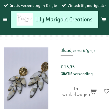
Gratis verzending in België
Vinted: lilymarigoldcr
Ga
direct
Lily Marigold Creations
naar
de
hoofdinhoud
Blaadjes ecru/grijs
€ 15,95
GRATIS verzending
In
winkelwagen