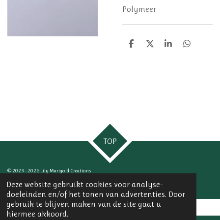
Polymeer
D
D
S
D
e
e
h
e
l
e
a
l
e
l
r
e
n
e
n
TOP
© 2023 - 2026 Lily Marigold Creations
Powered by
JouwWeb
Deze website gebruikt cookies voor analyse-
doeleinden en/of het tonen van advertenties. Door
gebruik te blijven maken van de site gaat u
hiermee akkoord.