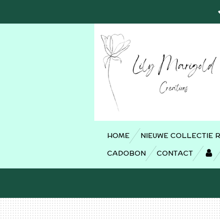
Ga
direct
naar
de
hoofdinhoud
HOME
NIEUWE COLLECTIE 
CADOBON
CONTACT