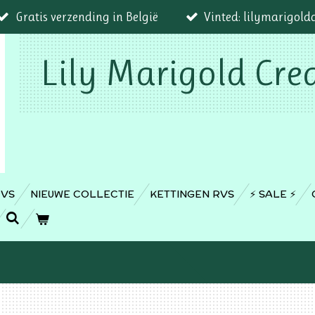
Gratis verzending in België
Vinted: lilymarigold
Lily Marigold Cre
RVS
NIEUWE COLLECTIE
KETTINGEN RVS
⚡️ SALE ⚡️