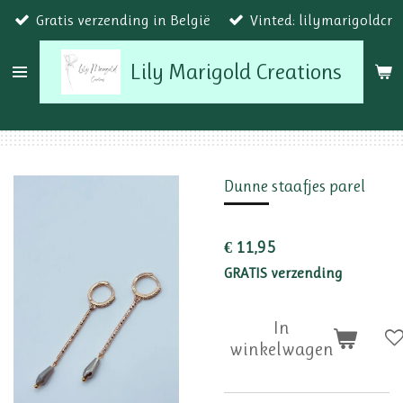
Gratis verzending in België
Vinted: lilymarigoldcr
Ga
direct
Lily Marigold Creations
naar
de
hoofdinhoud
Dunne staafjes parel
€ 11,95
GRATIS verzending
In
winkelwagen