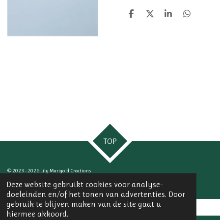
D
D
S
D
e
e
h
e
l
e
a
l
e
l
r
e
n
e
n
TOP
© 2023 - 2026 Lily Marigold Creations
Powered by
JouwWeb
Deze website gebruikt cookies voor analyse-
doeleinden en/of het tonen van advertenties. Door
gebruik te blijven maken van de site gaat u
hiermee akkoord.