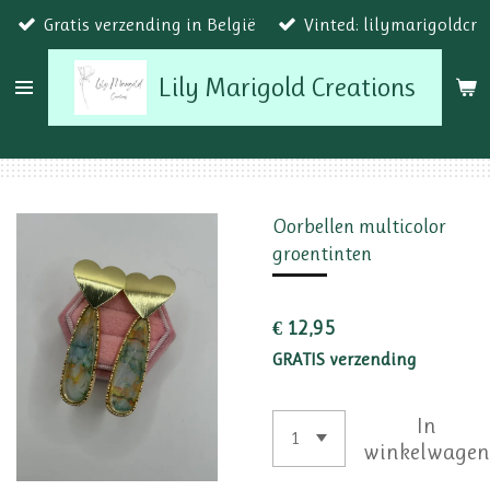
Gratis verzending in België
Vinted: lilymarigoldcr
Ga
direct
Lily Marigold Creations
naar
de
hoofdinhoud
Oorbellen multicolor
groentinten
€ 12,95
GRATIS verzending
In
winkelwage