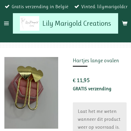
Gratis verzending in België
Vinted: lilymarigoldcr
Ga
direct
Lily Marigold Creations
naar
de
hoofdinhoud
Hartjes lange ovalen
€ 11,95
GRATIS verzending
Laat het me weten
wanneer dit product
weer op voorraad is.