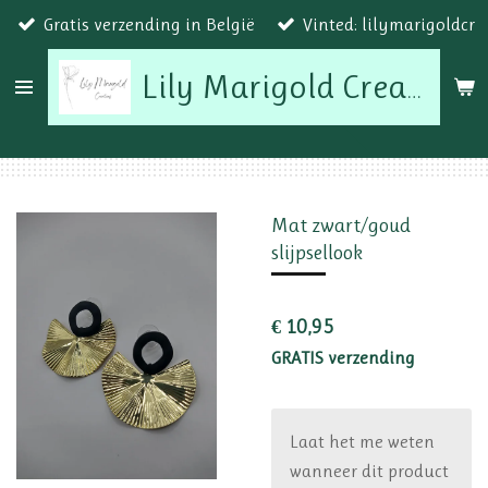
Gratis verzending in België
Vinted: lilymarigoldcr
Ga
direct
naar
Lily Marigold Creations
de
hoofdinhoud
Mat zwart/goud
slijpsellook
€ 10,95
GRATIS verzending
Laat het me weten
wanneer dit product