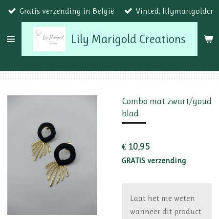
Gratis verzending in België
Vinted: lilymarigoldcr
Ga
direct
Lily Marigold Creations
naar
de
hoofdinhoud
Combo mat zwart/goud
blad
€ 10,95
GRATIS verzending
Laat het me weten
wanneer dit product