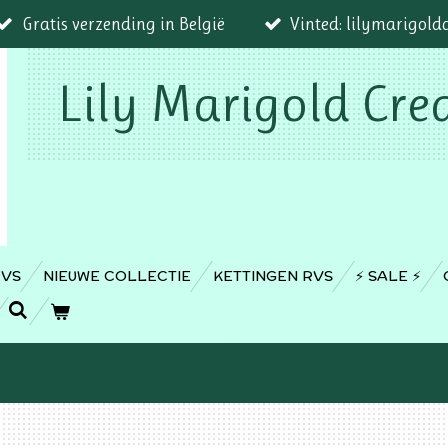
Gratis verzending in België
Vinted: lilymarigold
Lily Marigold Cre
RVS
NIEUWE COLLECTIE
KETTINGEN RVS
⚡️ SALE ⚡️