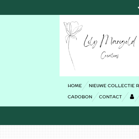
Ga
direct
naar
de
hoofdinhoud
HOME
NIEUWE COLLECTIE 
CADOBON
CONTACT