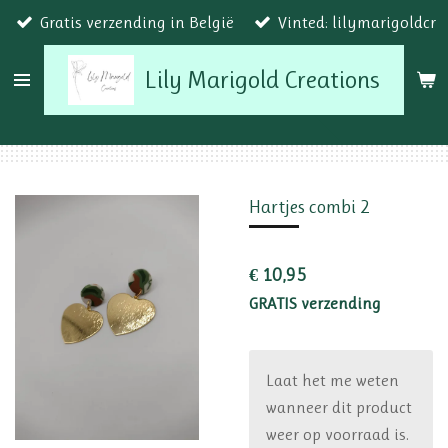
Gratis verzending in België
Vinted: lilymarigoldcr
Ga
direct
Lily Marigold Creations
naar
de
hoofdinhoud
Hartjes combi 2
€ 10,95
GRATIS verzending
Laat het me weten
wanneer dit product
weer op voorraad is.