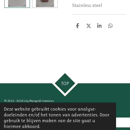
Stainless steel
D
D
S
D
e
e
h
e
l
e
a
l
e
l
r
e
n
e
n
TOP
© 2023 - 2026 Lily Marigold Creations
Powered by
JouwWeb
Deze website gebruikt cookies voor analyse-
doeleinden en/of het tonen van advertenties. Door
gebruik te blijven maken van de site gaat u
hiermee akkoord.