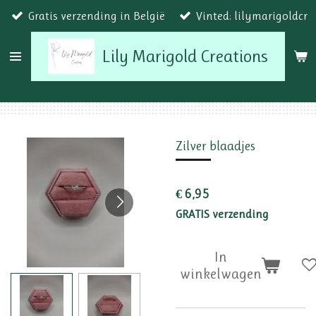
Gratis verzending in België
Vinted: lilymarigoldcr
Ga
direct
Lily Marigold Creations
naar
de
hoofdinhoud
Zilver blaadjes
€ 6,95
GRATIS verzending
In
winkelwagen