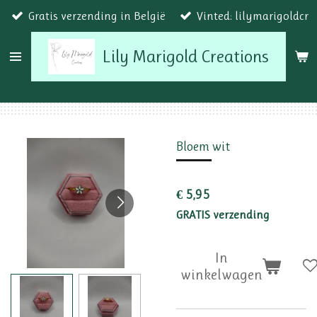
Gratis verzending in België
Vinted: lilymarigoldcr
Ga
direct
Lily Marigold Creations
naar
de
hoofdinhoud
Bloem wit
€ 5,95
GRATIS verzending
In
winkelwagen