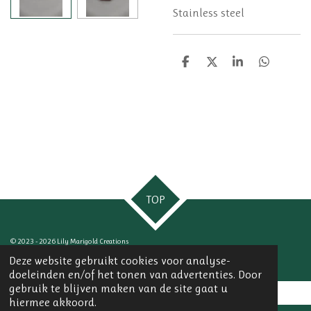
Stainless steel
D
D
S
D
e
e
h
e
l
e
a
l
e
l
r
e
n
e
n
TOP
© 2023 - 2026 Lily Marigold Creations
Powered by
JouwWeb
Deze website gebruikt cookies voor analyse-
doeleinden en/of het tonen van advertenties. Door
gebruik te blijven maken van de site gaat u
hiermee akkoord.