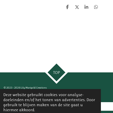
D
D
S
D
e
e
h
e
l
e
a
l
e
l
r
e
n
e
n
TOP
© 2023 - 2026 Lily Marigold Creations
Powered by
JouwWeb
Deze website gebruikt cookies voor analyse-
doeleinden en/of het tonen van advertenties. Door
gebruik te blijven maken van de site gaat u
hiermee akkoord.