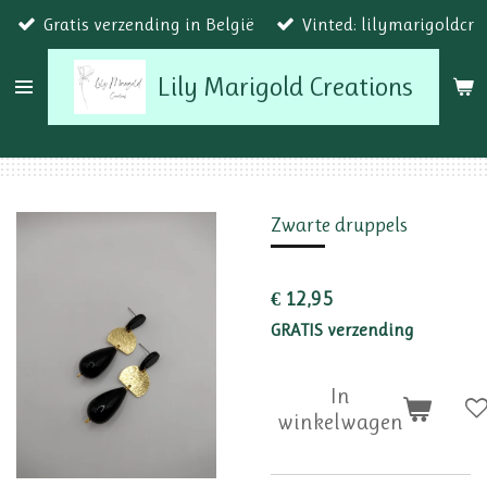
Gratis verzending in België
Vinted: lilymarigoldcr
Ga
direct
Lily Marigold Creations
naar
de
hoofdinhoud
Zwarte druppels
€ 12,95
GRATIS verzending
In
winkelwagen