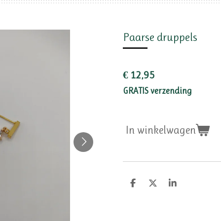
Paarse druppels
€ 12,95
GRATIS verzending
In winkelwagen
D
D
S
e
e
h
l
e
a
e
l
r