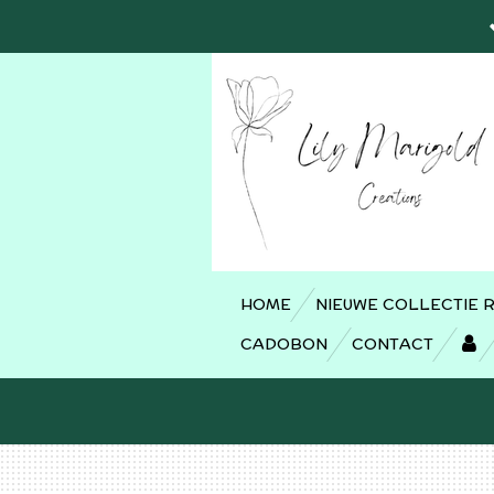
Ga
direct
naar
de
hoofdinhoud
HOME
NIEUWE COLLECTIE 
CADOBON
CONTACT