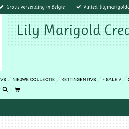
Gratis verzending in België
Vinted: lilymarigold
Lily Marigold Cre
RVS
NIEUWE COLLECTIE
KETTINGEN RVS
⚡️ SALE ⚡️