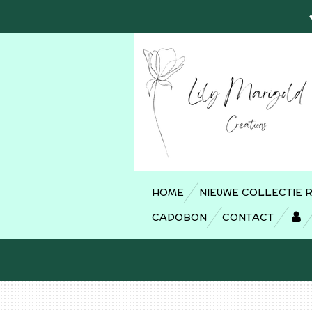
Ga
direct
naar
de
hoofdinhoud
HOME
NIEUWE COLLECTIE 
CADOBON
CONTACT