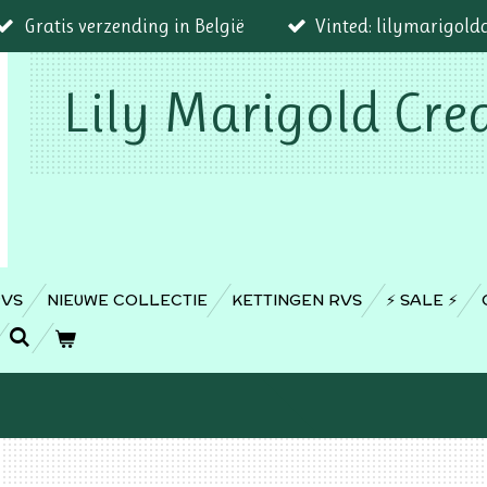
Gratis verzending in België
Vinted: lilymarigold
Lily Marigold Cre
RVS
NIEUWE COLLECTIE
KETTINGEN RVS
⚡️ SALE ⚡️