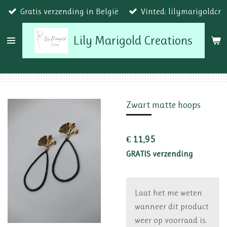
Gratis verzending in België
Vinted: lilymarigoldcr
Ga
direct
Lily Marigold Creations
naar
de
hoofdinhoud
Zwart matte hoops
€ 11,95
GRATIS verzending
Laat het me weten
wanneer dit product
weer op voorraad is.